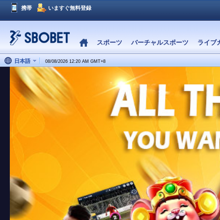
携帯
いますぐ無料登録
スポーツ
バーチャルスポーツ
ライブ
日本語
08/08/2026 12:20 AM
GMT
+
8