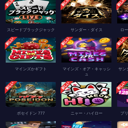
スピードブラックジャック
サンダー・ダイス
ロ
マインズかギフト
マインズ・オア・キャッシ
サン
ュ
ポセイドン 777
ニャー・ハイロー
プ