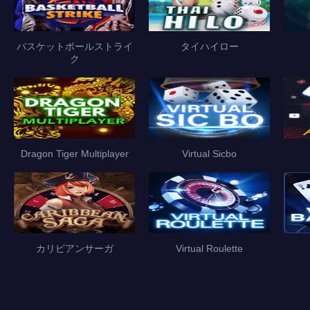
バスケットボールストライ
タイハイロー
ク
Dragon Tiger Multiplayer
Virtual Sicbo
カリビアンサーガ
Virtual Roulette