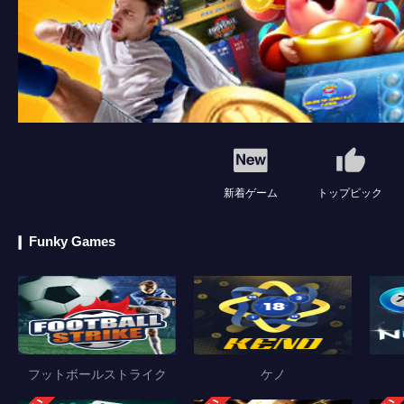
新着ゲーム
トップピック
Funky Games
フットボールストライク
ケノ