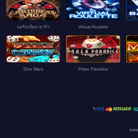
แคริบเบียน ซาก้า
Virtual Roulette
Dice Wars
Poker Paradice
ลิขสิท