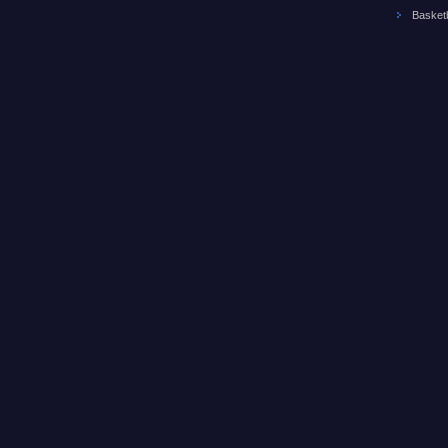
Basket