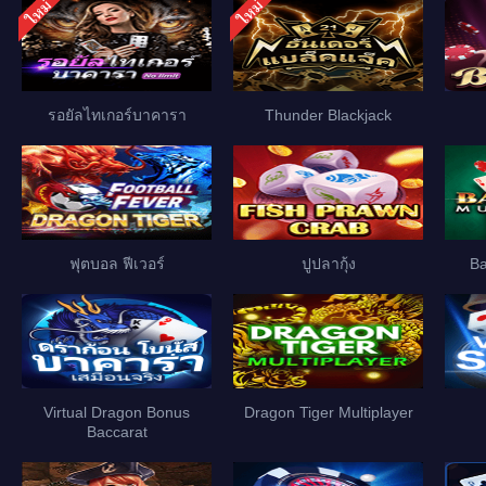
รอยัลไทเกอร์บาคารา
Thunder Blackjack
ฟุตบอล ฟีเวอร์
ปูปลากุ้ง
Ba
Virtual Dragon Bonus
Dragon Tiger Multiplayer
Baccarat