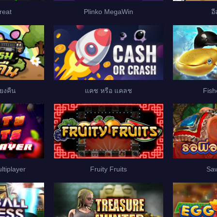
reat
Plinko MegaWin
อี
่ยงคืน
แคช หรือ แคลช
Fis
ltiplayer
Fruity Fruits
Sa