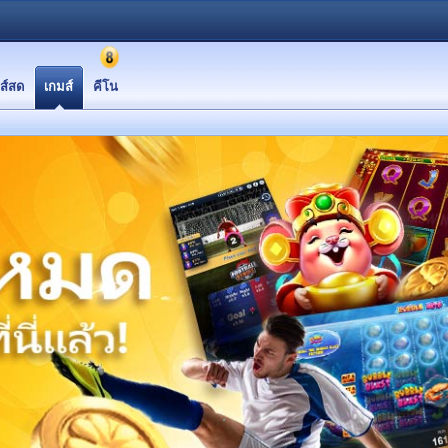
ส์สด
เกมส์
คีโน