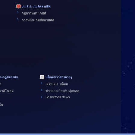
เกมส์ & เกมส์คลาสสิค
กฎการพนันเกมส์
การพนันเกมส์คลาสสิค
ะกฎข้อบังคับ
บล็อค/ข่าวสารต่างๆ
า
SBOBET บล็อค
คาสิโนสด
ข่าวสารเกี่ยวกับฟุตบอล
Basketball News
ั้น