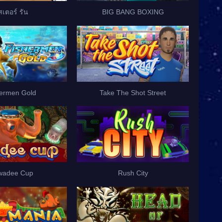
สเตอร์ รัน
BIG BANG BOXING
hermen Gold
Take The Shot Street
wadee Cup
Rush City