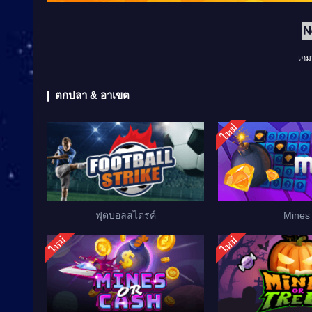
เกม
ตกปลา & อาเขต
ฟุตบอลสไตรค์
Mines