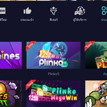
ส์ใหม่
เกมแนะนำ
ฟีเจอร์
ผู้ให้บริการ
ประ
PlinkoS
Az