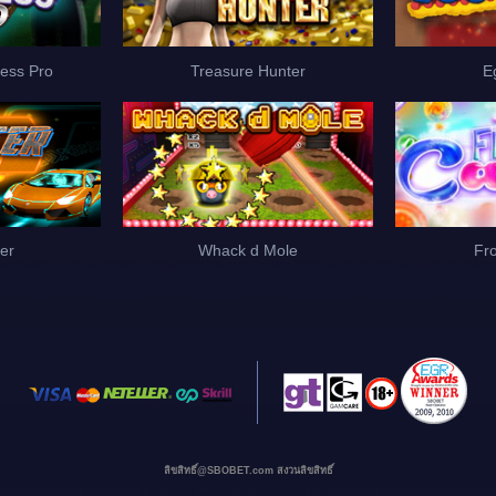
ess Pro
Treasure Hunter
E
er
Whack d Mole
Fr
ลิขสิทธิ์@SBOBET.com สงวนลิขสิทธิ์