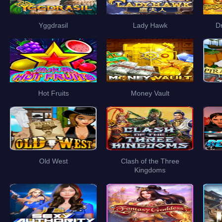
Yggdrasil
Lady Hawk
D
Hot Fruits
Money Vault
Old West
Clash of the Three
Kingdoms