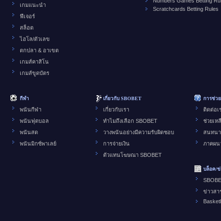
Numbers Games Betting Ru
เกมแนะนำ
Scratchcards Betting Rules
ฟีเจอร์
สล็อต
ไฮโล/ตัวเลข
ตกปลา & อาเขต
เกมส์คาสิโน
เกมส์ขูดบัตร
กีฬา
เกี่ยวกับ SBOBET
การช่วย
พนันกีฬา
เกี่ยวกับเรา
ติดต่อเ
พนันฟุตบอล
ทำไมถึงเลือก SBOBET
ช่วยเหล
พนันสด
วางพนันอย่างมีความรับผิดชอบ
สนทน
พนันมิกซ์พาเลย์
การจ่ายเงิน
ภาคผน
ตัวแทนโฆษณา SBOBET
บล็อค/ข
SBOBE
ข่าวสา
Basket