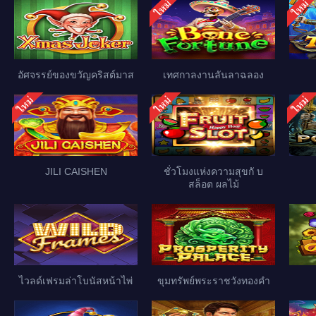
อัศจรรย์ของขวัญคริสต์มาส
เทศกาลงานลันลาฉลอง
JILI CAISHEN
ชั่วโมงแห่งความสุขกั บ
สล็อต ผลไม้
ไวลด์เฟรมล่าโบนัสหน้าไพ่
ขุมทรัพย์พระราชวังทองคำ